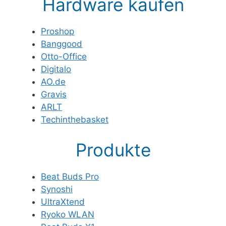
Hardware kaufen
Proshop
Banggood
Otto-Office
Digitalo
AO.de
Gravis
ARLT
Techinthebasket
Produkte
Beat Buds Pro
Synoshi
UltraXtend
Ryoko WLAN