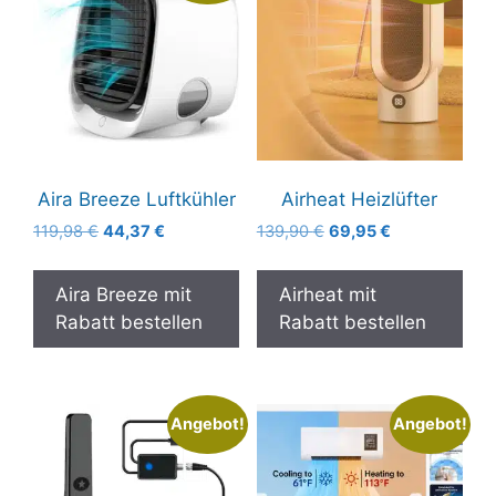
Aira Breeze Luftkühler
Airheat Heizlüfter
Ursprünglicher
Aktueller
Ursprünglicher
Aktueller
119,98
€
44,37
€
139,90
€
69,95
€
Preis
Preis
Preis
Preis
war:
ist:
war:
ist:
Aira Breeze mit
Airheat mit
119,98 €
44,37 €.
139,90 €
69,95 €.
Rabatt bestellen
Rabatt bestellen
Angebot!
Angebot!