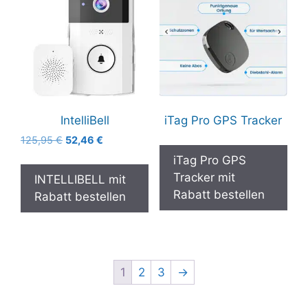
IntelliBell
iTag Pro GPS Tracker
Ursprünglicher
Aktueller
125,95
€
52,46
€
Preis
Preis
iTag Pro GPS
war:
ist:
Tracker mit
INTELLIBELL mit
125,95 €
52,46 €.
Rabatt bestellen
Rabatt bestellen
1
2
3
→