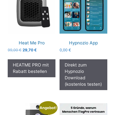
Heat Me Pro
Hypnozio App
Ursprünglicher
Aktueller
99,00
€
29,70
€
0,00
€
Preis
Preis
war:
ist:
HEATME PRO mit
Direkt zum
99,00 €
29,70 €.
Rabatt bestellen
Hypnozio
Download
(kostenlos testen)
Angebot!