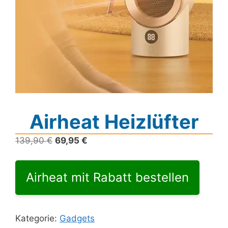
Airheat Heizlüfter
Ursprünglicher
Aktueller
139,90
€
69,95
€
Preis
Preis
war:
ist:
Airheat mit Rabatt bestellen
139,90 €
69,95 €.
Kategorie:
Gadgets