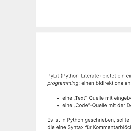
Zum
Inhalt
springen
PyLit (Python-Literate) bietet ein 
programming
: einen bidirektionale
eine „Text“-Quelle mit eing
eine „Code“-Quelle mit der 
Es ist in Python geschrieben, sollt
die eine Syntax für Kommentarblöck